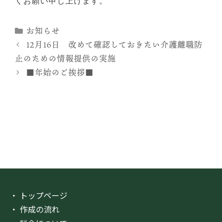
くお願い申し上げます。
カ
お知らせ
テ
12月16日 改めて確認しておきたい介護離職防
ゴ
止のための情報提供の実施
リ
■年始のご挨拶■
ー
・ トップページ
・ 作成の流れ