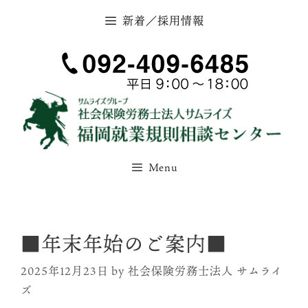
コ
新着／採用情報
ン
テ
ン
ツ
へ
ス
キ
ッ
Menu
プ
■年末年始のご案内■
2025年12月23日
by
社会保険労務士法人 サムライ
ズ