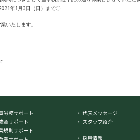
2021年1月3日（日）まで〇
り営業いたします。
て
て
人事労務サポート
・ 代表メッセージ
助成金サポート
・ スタッフ紹介
就業規則サポート
・ 採用情報
飲食業サポート