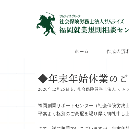
コ
ン
テ
ン
ツ
へ
ホーム
作成の流
ス
キ
ッ
◆年末年始休業のご
プ
2020年12月25日
by
社会保険労務士法人 サム
福岡創業サポートセンター（社会保険労務
平素より格別のご高配を賜り厚く御礼申し
さて、誠に勝手ではこざいますが、年末年