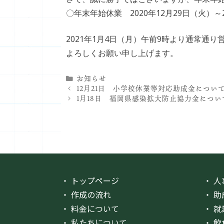
〇年末年始休業 2020年12月29日（火）～
2021年1月4日（月）午前9時より通常通
よろしくお願い申し上げます。
カ
お知らせ
テ
12月21日 小学校休業等対応助成金につい
ゴ
1月18日 福岡県感染拡大防止協力金につい
リ
ー
・ トップページ
・ 
・ 作成の流れ
・ 
・ 料金について
・ 
・ 私たちについて
・ 