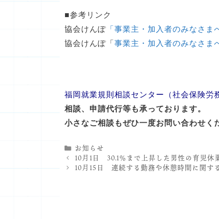
■参考リンク
協会けんぽ
「事業主・加入者のみなさま
協会けんぽ「
事業主・加入者のみなさま
福岡就業規則相談センター（社会保険労
相談、申請代行等も承っております。
小さなご相談もぜひ一度お問い合わせく
カ
お知らせ
テ
10月1日 30.1％まで上昇した男性の育児休
ゴ
10月15日 連続する勤務や休憩時間に関す
リ
ー