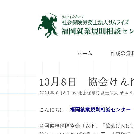
コ
ン
テ
ン
ツ
へ
ホーム
作成の流
ス
キ
ッ
10月8日 協会け
プ
2024年10月8日
by
社会保険労務士法人 サムラ
こんにちは、
福岡就業規則相談センター
全国健康保険協会（以下、「協会けんぽ