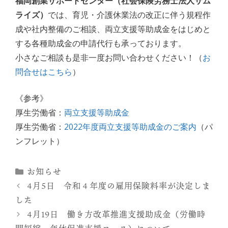
福岡創業サポートセンター（社会保険労務士法人サム
ライズ）
では、育児・介護休業法の改正に伴う規程作
成や社内整備のご相談、両立支援等助成金をはじめと
する各種助成金の申請代行も承っております。
小さなご相談も是非一度お問い合わせください！（
お
問合せはこちら
）
《参考》
厚生労働省：
両立支援等助成金
厚生労働省：
2022年度両立支援等助成金のご案内
（パ
ンフレット）
カ
お知らせ
テ
4月5日 令和４年度の雇用保険料率が決定しま
ゴ
した
リ
4月19日 働き方改革推進支援助成金（労働時
ー