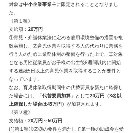
対象は
中小企業事業主
に限定されることとなりまし
た。
《第１種》
支給額：
20万円
①育児・介護休業法に定める雇用環境整備の措置を複
数実施し、②育児休業を取得する人の代わりに業務を
行う人のために業務体制の整備を行った上で、③対象
となる男性従業員がお子様の出生後8週間以内に開始
する連続5日以上の育児休業を取得することが要件と
なっています。
なお、育児休業取得期間中の代替要員を新たに確保し
た場合には、「
代替要員加算
」として
20万円（3名以
上確保した場合は45万円）
が加算されます。
《第２種》
支給額：
20万円～60万円
(1)第１種①②③の要件を満たして第一種の助成金を受