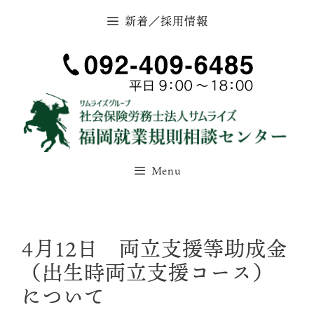
コ
新着／採用情報
ン
テ
ン
ツ
へ
ス
キ
ッ
Menu
プ
4月12日 両立支援等助成金
（出生時両立支援コース）
について