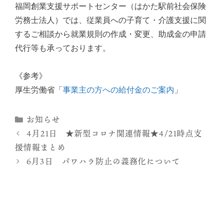
福岡創業支援サポートセンター（はかた駅前社会保険
労務士法人）では、従業員への子育て・介護支援に関
するご相談から就業規則の作成・変更、助成金の申請
代行等も承っております。
《参考》
厚生労働省「
事業主の方への給付金のご案内
」
カ
お知らせ
テ
4月21日 ★新型コロナ関連情報★4/21時点支
ゴ
援情報まとめ
リ
6月3日 パワハラ防止の義務化について
ー