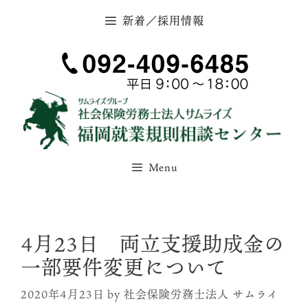
コ
新着／採用情報
ン
テ
ン
ツ
へ
ス
キ
ッ
Menu
プ
4月23日 両立支援助成金の
一部要件変更について
2020年4月23日
by
社会保険労務士法人 サムライ